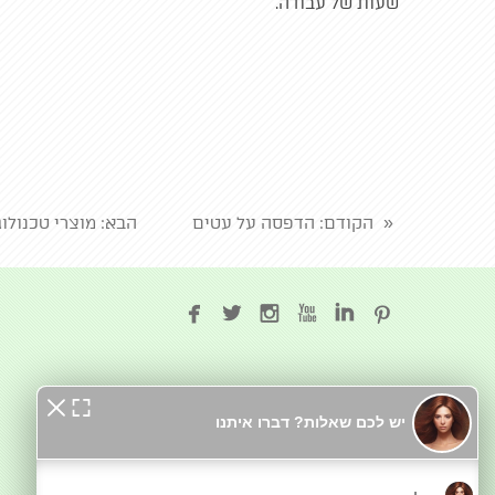
שעות של עבודה.
«
הקודם
: הדפסה על עטים
הבא
: מוצרי טכנולוג






בקרו אותנו בטיקטוק
מדיניות פרטיות