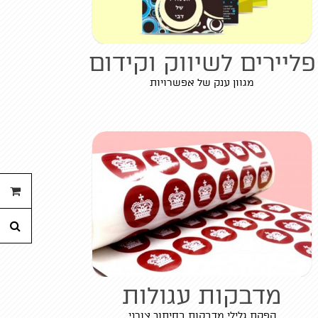
פליירים לשיווק וקידום
מגוון ענק של אפשרויות
ההזמנ
חי
מדבקות עגולות
הפקת גלילי מדבקות בחיתוך צורני