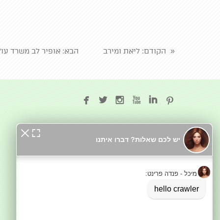
«
הקודם
: ליאת ומירב
הבא
: אופיר לב משרד עו"






בקרו אותנו בטיקטוק
מדיניות פרטיות
שאלות ותשובות
משלוחים